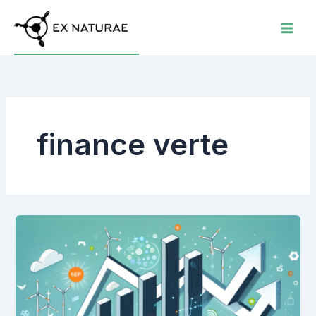
Aller
au
contenu
finance verte